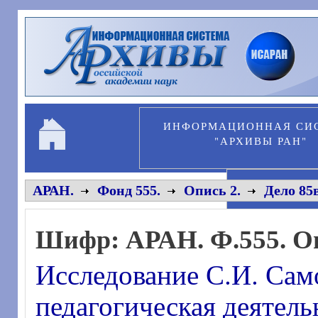
Перейти к основному содержанию
ИНФОРМАЦИОННАЯ СИ
"АРХИВЫ РАН"
ПЕРСОНА
АРАН.
Фонд 555.
Опись 2.
Дело 85в
Шифр:
АРАН. Ф.555. Оп
Исследование С.И. Сам
педагогическая деятел