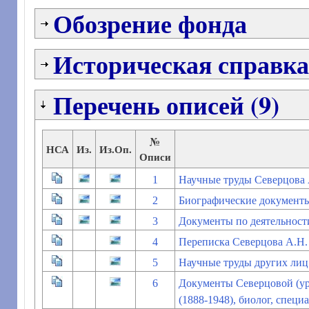
Обозрение фонда
Историческая справка
Перечень описей (9)
№
НСА
Из.
Из.Оп.
Описи
1
Научные труды Северцова 
2
Биографические документы
3
Документы по деятельност
4
Переписка Северцова А.Н.
5
Научные труды других лиц
6
Документы Северцовой (у
(1888-1948), биолог, спец