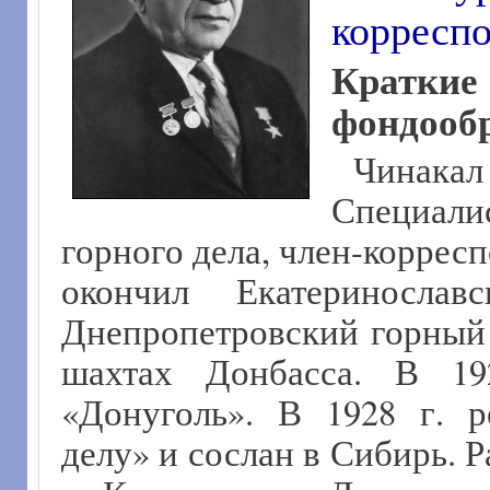
корресп
Крат
фондообр
Чинакал
Специал
горного дела, член-корресп
окончил Екатериносла
Днепропетровский горный и
шахтах Донбасса. В 192
«Донуголь». В 1928 г. 
делу» и сослан в Сибирь. 