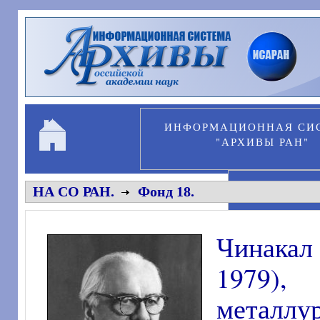
Перейти к основному содержанию
ИНФОРМАЦИОННАЯ СИ
"АРХИВЫ РАН"
ПЕРСОНА
НА СО РАН.
Фонд 18.
Чинакал
1979),
металлу