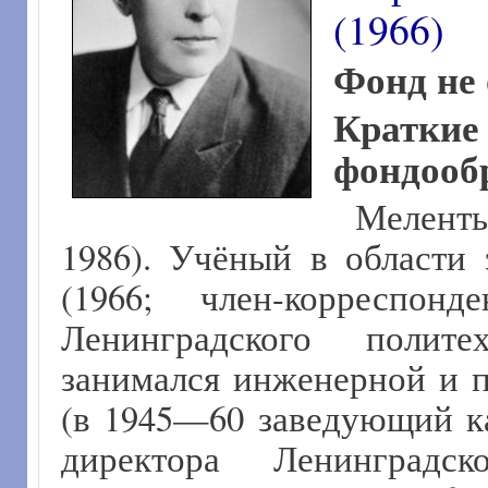
(1966)
Фонд не 
Крат
фондообр
Мелент
1986). Учёный в области
(1966; член-корреспон
Ленинградского полите
занимался инженерной и п
(в 1945—60 заведующий к
директора Ленинградско