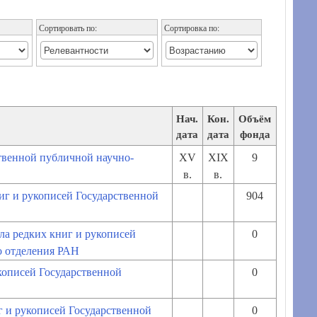
Сортировать по:
Сортировка по:
го отделения РАН]
Нач.
Кон.
Объём
дата
дата
фонда
твенной публичной научно-
XV
XIX
9
в.
в.
иг и рукописей Государственной
904
а редких книг и рукописей
0
о отделения РАН
кописей Государственной
0
г и рукописей Государственной
0