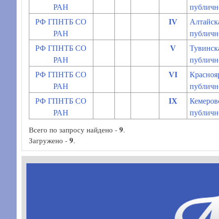
РАН
публичн
РФ ГПНТБ СО
IV
Алтайска
РАН
публичн
РФ ГПНТБ СО
V
Тувинска
РАН
публичн
РФ ГПНТБ СО
VI
Краснояр
РАН
публичн
РФ ГПНТБ СО
IX
Кемеровс
РАН
публичн
9
Всего по запросу найдено -
.
9
Загружено -
.