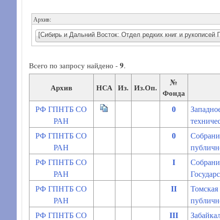
Архив:
[Сибирь и Дальний Восток: Отдел редки
9
Всего по запросу найдено -
.
№
Архив
НСА
Из.
Из.Оп.
Фонда
РФ ГПНТБ СО
0
Западно
РАН
техниче
РФ ГПНТБ СО
0
Собрани
РАН
публичн
РФ ГПНТБ СО
I
Собрани
РАН
Государ
РФ ГПНТБ СО
II
Томская 
РАН
публичн
РФ ГПНТБ СО
III
Забайкал