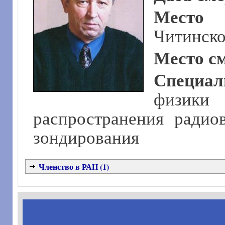
Место
Читинско
Место с
Специал
физик
распространения радио
зондирования
Членство в РАН (1)