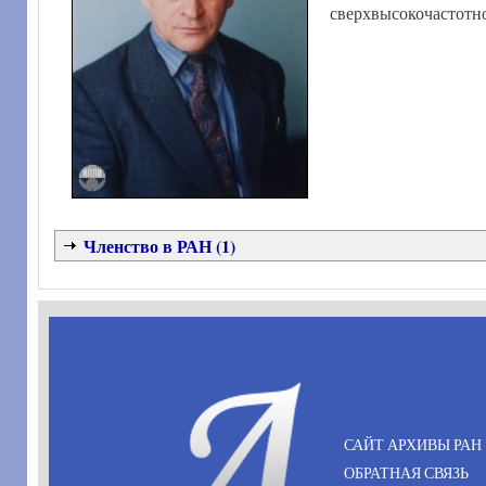
сверхвысокочастотн
Членство в РАН (1)
САЙТ АРХИВЫ РАН
ОБРАТНАЯ СВЯЗЬ