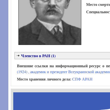
Место смерт
Специальнос
Членство в РАН (1)
Внешние ссылки на информационный ресурс о п
(1924) , академик и президент Всеукраинской академи
Место хранения личного дела:
СПФ АРАН