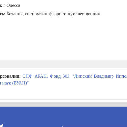
и:
г.Одесса
ть:
Ботаник, систематик, флорист, путешественник
ерсоналии:
СПФ АРАН. Фонд 303. "Липский Владимир Ипполит
и наук (ВУАН)"