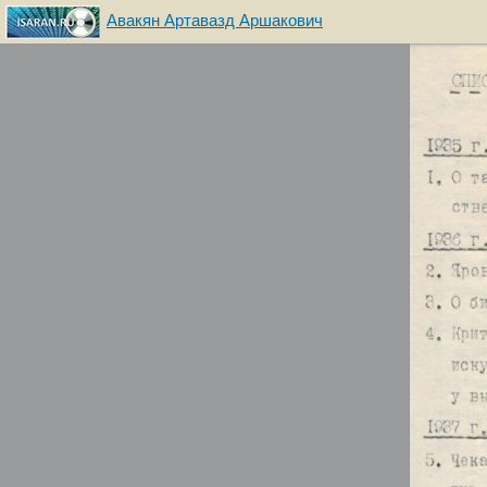
Авакян Артавазд Аршакович