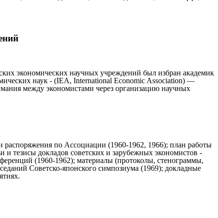
ений
тских экономических научных учреждений был избран академик
ских наук - (IEA, International Economic Association) —
нимания между экономистами через организацию научных
и распоряжения по Ассоциации (1960-1962, 1966); план работы
и и тезисы докладов советских и зарубежных экономистов -
еренций (1960-1962); материалы (протоколы, стенограммы,
седаний Советско-японского симпозиума (1969); докладные
ятиях.