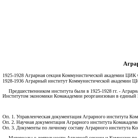
Агра
1925-1928 Аграрная секция Коммунистической академии ЦИК
1928-1936 Аграрный институт Коммунистической академии 
Предшественником института были в 1925-1928 гг. - Аграрн
Институтом экономики Комакадемии реорганизован в единый 
Оп. 1. Управленческая документация Аграрного института Комак
Оп. 2. Научная документация Аграрного института Комакадемии 
Оп. 3. Документы по личному составу Аграрного института Кома
Материалы о деятельности Аграрной секции и Комиссии по