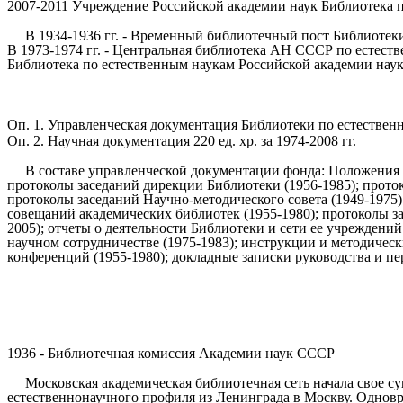
2007-2011 Учреждение Российской академии наук Библиотека 
В 1934-1936 гг. - Временный библиотечный пост Библиотеки
В 1973-1974 гг. - Центральная библиотека АН СССР по естест
Библиотека по естественным наукам Российской академии наук
Оп. 1. Управленческая документация Библиотеки по естественным
Оп. 2. Научная документация 220 ед. хр. за 1974-2008 гг.
В составе управленческой документации фонда: Положения 
протоколы заседаний дирекции Библиотеки (1956-1985); прото
протоколы заседаний Научно-методического совета (1949-1975)
совещаний академических библиотек (1955-1980); протоколы за
2005); отчеты о деятельности Библиотеки и сети ее учреждений 
научном сотрудничестве (1975-1983); инструкции и методичес
конференций (1955-1980); докладные записки руководства и п
1936 - Библиотечная комиссия Академии наук СССР
Московская академическая библиотечная сеть начала свое су
естественнонаучного профиля из Ленинграда в Москву. Однов