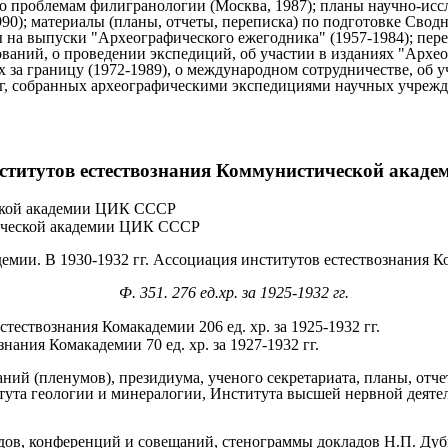
о проблемам филигранологии (Москва, 1987); планы научно-иссл
990); материалы (планы, отчеты, переписка) по подготовке Сводн
 на выпуски "Археографического ежегодника" (1957-1984); пер
ваний, о проведении экспедиций, об участии в изданиях "Архе
ах за границу (1972-1989), о международном сотрудничестве, о
, собранных археографическими экспедициями научных учреждени
ститутов естествознания Коммунистической ака
еской академии ЦИК СССР
тической академии ЦИК СССР
демии. В 1930-1932 гг. Ассоциация институтов естествознания К
Ф. 351. 276 ед.хр. за 1925-1932 гг.
ествознания Комакадемии 206 ед. хр. за 1925-1932 гг.
ания Комакадемии 70 ед. хр. за 1927-1932 гг.
ний (пленумов), президиума, ученого секретариата, планы, отч
тута геологии и минералогии, Института высшей нервной деятел
дов, конференций и совещаний, стенограммы докладов Н.П. Дуби