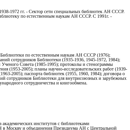
1938-1972 гг. - Сектор сети специальных библиотек АН СССР.
иблиотеку по естественным наукам АН СССР. С 1991г. -
 Библиотеки по естественным наукам АН СССР (1976);
ний сотрудников Библиотеки (1935-1936, 1945-1972, 1984);
й Ученого Совета (1985-1995); протоколы и стенограммы
ния (1953-2005); планы научно-исследовательских работ (1939-
1963-2005); паспорта библиотек (1955, 1960, 1984); договора о
щений сотрудников Библиотеки для внутрисоюзных и зарубежных
ународного сотрудничества и книгообмена.
яда академических институтов с библиотеками
АН в Москву и объединения Президиума АН с Центральной