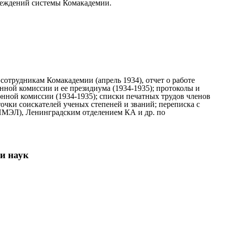
чреждений системы Комакадемии.
сотрудникам Комакадемии (апрель 1934), отчет о работе
нной комиссии и ее президиума (1934-1935); протоколы и
ной комиссии (1934-1935); списки печатных трудов членов
очки соискателей ученых степеней и званий; переписка с
ИМЭЛ), Ленинградским отделением КА и др. по
и наук