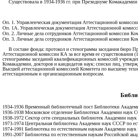
Существовала в 1934-1936 гг. при Президиуме Комакадемии
Оп. 1. Управленческая документация Аттестационной комиссии К
Оп. 1А. Управленческая документация Аттестационной комиссии
Оп. 2. Личные дела сотрудников Аттестационной комиссии Комак
Оп. 3. Личные дела сотрудников Аттестационной комиссии Комак
В составе фонда: протокол и стенограмма заседания бюро П
Аттестационной комиссии КА за все время ее существования (
стенограммы заседаний квалификационных комиссий учреждени
Комакадемии, докторов и кандидатов наук; списки лиц, утверж
Высшей аттестационной комиссией Комитета по высшему техн
аттестационным и организационным вопросам.
Библи
1934-1936 Временный библиотечный пост Библиотеки Академ
1936-1938 Московское отделение Библиотеки Академии наук 
1938-1972 Сектор сети специальных библиотек Академии нау
1973-1974 Центральная библиотека Академии наук СССР по е
1974-1991 Библиотека по естественным наукам Академии нау
1991-2007 Библиотека по естественным наукам Российской ака