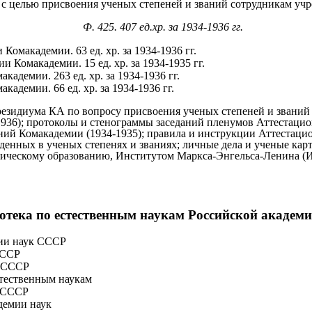
 с целью присвоения ученых степеней и званий сотрудникам у
Ф. 425. 407 ед.хр. за 1934-1936 гг.
омакадемии. 63 ед. хр. за 1934-1936 гг.
 Комакадемии. 15 ед. хр. за 1934-1935 гг.
адемии. 263 ед. хр. за 1934-1936 гг.
адемии. 66 ед. хр. за 1934-1936 гг.
резидиума КА по вопросу присвоения ученых степеней и званий 
1936); протоколы и стенограммы заседаний пленумов Аттестацио
й Комакадемии (1934-1935); правила и инструкции Аттестацион
денных в ученых степенях и званиях; личные дела и ученые карт
ическому образованию, Институтом Маркса-Энгельса-Ленина (
отека по естественным наукам Российской академи
ии наук СССР
СССР
к СССР
стественным наукам
к СССР
демии наук