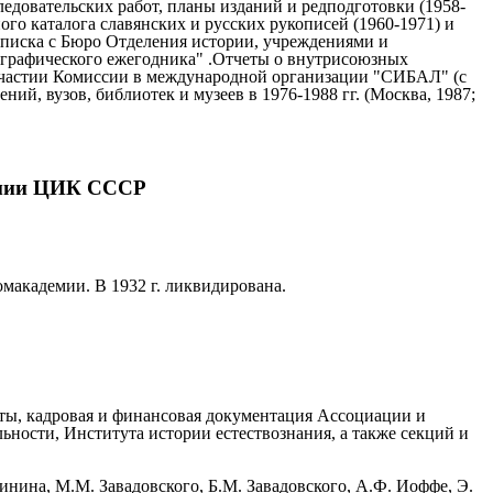
едовательских работ, планы изданий и редподготовки (1958-
ого каталога славянских и русских рукописей (1960-1971) и
еписка с Бюро Отделения истории, учреждениями и
ографического ежегодника" .Отчеты о внутрисоюзных
б участии Комиссии в международной организации "СИБАЛ" (с
й, вузов, библиотек и музеев в 1976-1988 гг. (Москва, 1987;
демии ЦИК СССР
омакадемии. В 1932 г. ликвидирована.
еты, кадровая и финансовая документация Ассоциации и
ьности, Института истории естествознания, а также секций и
нина, М.М. Завадовского, Б.М. Завадовского, А.Ф. Иоффе, Э.