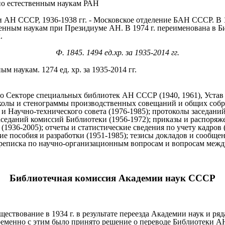
по естественным наукам РАН
 АН СССР, 1936-1938 гг. - Московское отделение БАН СССР. В 
венным наукам при Президиуме АН. В 1974 г. переименована в Б
.
Ф. 1845. 1494 ед.хр. за 1935-2014 гг.
 наукам. 1274 ед. хр. за 1935-2014 гг.
о Секторе специальных библиотек АН СССР (1940, 1961), Устав
колы и стенограммы производственных совещаний и общих собра
 и Научно-технического совета (1976-1985); протоколы заседани
седаний комиссий Библиотеки (1956-1972); приказы и распоряже
(1936-2005); отчеты и статистические сведения по учету кадров (
кие пособия и разработки (1951-1985); тезисы докладов и сооб
ереписка по научно-организационным вопросам и вопросам межд
Библиотечная комиссия Академии наук СССР
ществование в 1934 г. в результате переезда Академии наук и р
ременно с этим было принято решение о переводе Библиотеки 