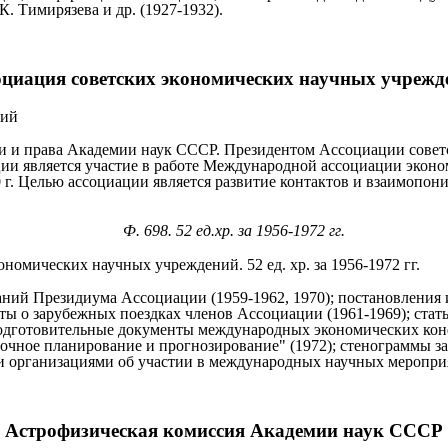
К. Тимирязева и др. (1927-1932).
оциация советских экономических научных учрежд
ний
фии и права Академии наук СССР. Президентом Ассоциации сове
 является участие в работе Международной ассоциации экономиче
 г. Целью ассоциации является развитие контактов и взаимопо
Ф. 698. 52 ед.хр. за 1956-1972 гг.
номических научных учреждений. 52 ед. хр. за 1956-1972 гг.
даний Президиума Ассоциации (1959-1962, 1970); постановления 
ы о зарубежных поездках членов Ассоциации (1961-1969); стать
подготовительные документы международных экономических конф
чное планирование и прогнозирование" (1972); стенограммы за
и организациями об участии в международных научных меропри
Астрофизическая комиссия Академии наук СССР