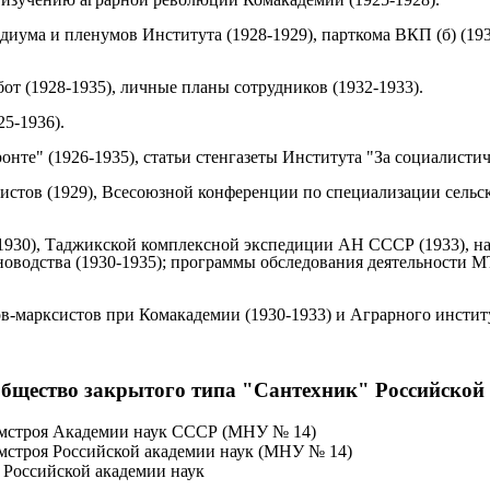
диума и пленумов Института (1928-1929), парткома ВКП (б) (19
от (1928-1935), личные планы сотрудников (1932-1933).
5-1936).
нте" (1926-1935), статьи стенгазеты Института "За социалистич
стов (1929), Всесоюзной конференции по специализации сельс
-1930), Таджикской комплексной экспедиции АН СССР (1933), н
новодства (1930-1935); программы обследования деятельности М
в-марксистов при Комакадемии (1930-1933) и Аграрного институ
бщество закрытого типа "Сантехник" Российской
емстроя Академии наук СССР (МНУ № 14)
мстроя Российской академии наук (МНУ № 14)
 Российской академии наук