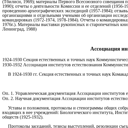
(Тбилиси, 1969); материалы Первого Всесоюзного совещания п
1990); отчеты о деятельности Комиссии и ее отделений (1956-1
проведению археографических экспедиций (1957-1984); отзывы
организациями и отдельными учеными об организации исследо
командировках (1972-1974, 1978-1984). Отчеты о командировк
1976г.). Материалы выставки рукописных и старопечатных книг
Ленинград, 1988)
Ассоциация ин
1924-1930 Секция естественных и точных наук Коммунистич
1930-1932 Ассоциация институтов естествознания Коммунис
В 1924-1930 гг. Секция естественных и точных наук Комака
Оп. 1. Управленческая документация Ассоциации институтов ест
Оп. 2. Научная документация Ассоциации институтов естествозн
Уставы и положения, протоколы и стенограммы общих собра
входящих в нее учреждений: Биологического института, Инсти
обществ (1925-1932).
Протоколы заседаний, тезисы выступлений, резолюции съез