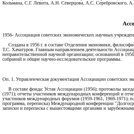
Кольмана, С.Г. Левита, А.Н. Северцова, А.С. Серебровского, А.
Асс
1956- Ассоциация советских экономических научных учрежде
Создана в 1956 г. в составе Отделения экономики, филосо
Т.С. Хачатуров. Главным направлением деятельности Ассоциации
неправительственной научной организации; основанной в 1950
собраний и общие научно-исследовательские программы.
Оп. 1. Управленческая документация Ассоциации советских эко
В составе фонда: Устав Ассоциации (1956); протоколы засе
(1971); отчеты участников международных конференций и отчет
участников международных форумов (1959-1961, 1969-1971); 
программа, переписка) Международной конференции "Долгосро
записки и переписка с вышестоящими органами и зарубежным