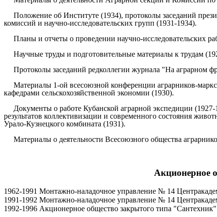
Положение об Институте (1934), протоколы заседаний прези
комиссий и научно-исследовательских групп (1931-1934).
Планы и отчеты о проведении научно-исследовательских раб
Научные труды и подготовительные материалы к трудам (192
Протоколы заседаний редколлегии журнала "На аграрном фро
Материалы 1-ой всесоюзной конференции аграрников-маркси
кафедрами сельскохозяйственной экономии (1930).
Документы о работе Кубанской аграрной экспедиции (1927
результатов коллективизации и современного состояния живот
Урало-Кузнецкого комбината (1931).
Материалы о деятельности Всесоюзного общества аграрнико
Акционерное о
1962-1991 Монтажно-наладочное управление № 14 Центракад
1991-1992 Монтажно-наладочное управление № 14 Центракаде
1992-1996 Акционерное общество закрытого типа "Сантехник"