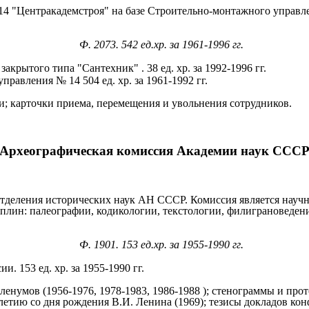
 14 "Центракадемстроя" на базе Строительно-монтажного управл
Ф. 2073. 542 ед.хр. за 1961-1996 гг.
крытого типа "Сантехник" . 38 ед. хр. за 1992-1996 гг.
равления № 14 504 ед. хр. за 1961-1992 гг.
и; карточки приема, перемещения и увольнения сотрудников.
Археографическая комиссия Академии наук ССС
 Отделения исторических наук АН СССР. Комиссия является науч
лин: палеографии, кодикологии, текстологии, филиграноведения
Ф. 1901. 153 ед.хр. за 1955-1990 гг.
 153 ед. хр. за 1955-1990 гг.
ленумов (1956-1976, 1978-1983, 1986-1988 ); стенограммы и пр
-летию со дня рождения В.И. Ленина (1969); тезисы докладов к