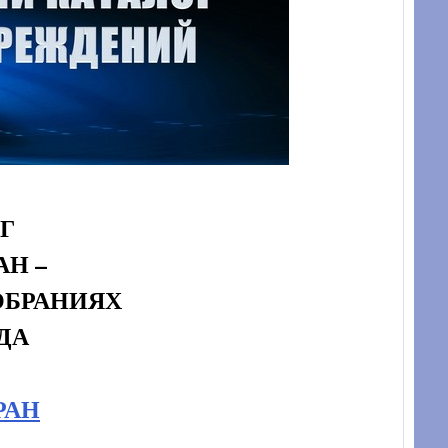
Г
Н –
ОБРАНИЯХ
ДА
РАН