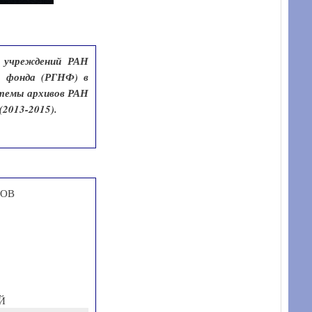
х учреждений РАН
о фонда (РГНФ) в
стемы архивов РАН
(2013-2015).
ДОВ
Й