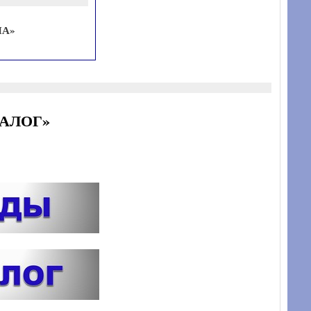
НА»
ТАЛОГ»