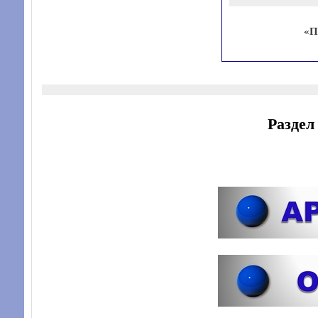
«П
Разде