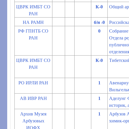
ЦВРК ИМБТ СО
К-0
Общий ар
РАН
НА РАМН
б/н -0
Российска
РФ ГПНТБ СО
0
Собрание
РАН
Отдела ре
публично
отделени
ЦВРК ИМБТ СО
К-0
Тибетски
РАН
РО ИРЛИ РАН
1
Авенариу
Вильгельм
АВ ИВР РАН
1
Аделунг Ф
историк, 
Архив Музея
1
Арбузов А
Арбузовых
химик-ор
ИОФХ