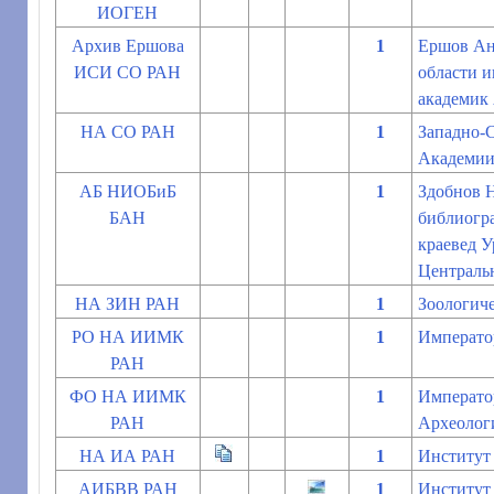
ИОГЕН
Архив Ершова
1
Ершов Анд
ИСИ СО РАН
области 
академик
НА СО РАН
1
Западно-
Академии
АБ НИОБиБ
1
Здобнов Н
БАН
библиогра
краевед У
Централь
НА ЗИН РАН
1
Зоологиче
РО НА ИИМК
1
Императо
РАН
ФО НА ИИМК
1
Император
РАН
Археологи
НА ИА РАН
1
Институт 
АИБВВ РАН
1
Институт 