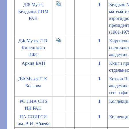
ДФ Музея
1
Келдыш Мс
Келдыша ИПМ
математик
РАН
аэрогидро
президен
(1961-197
ДФ Музея Л.В.
1
Киренский
Киренского
специалис
ИФС
академик
Архив БАН
1
Книги пр
отдельны
ДФ Музея П.К.
1
Козлов Пе
Козлова
академик 
географич
РС НИА СПб
1
Коллекци
ИИ РАН
НА СОИГСИ
1
Коллекци
им. В.И. Абаева