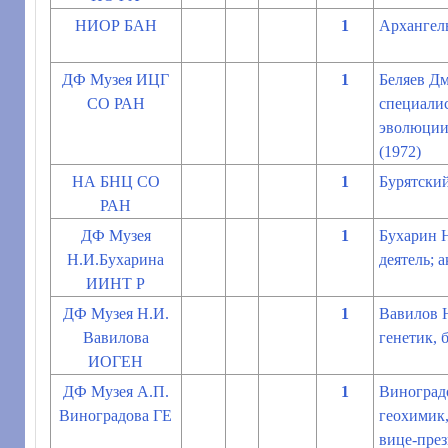
НИОР БАН
1
Архангель
ДФ Музея ИЦГ
1
Беляев Дм
СО РАН
специалис
эволюции
(1972)
НА БНЦ СО
1
Бурятский
РАН
ДФ Музея
1
Бухарин Н
Н.И.Бухарина
деятель; 
ИИНТ Р
ДФ Музея Н.И.
1
Вавилов Н
Вавилова
генетик, 
ИОГЕН
ДФ Музея А.П.
1
Виноградо
Виноградова ГЕ
геохимик,
вице-пре