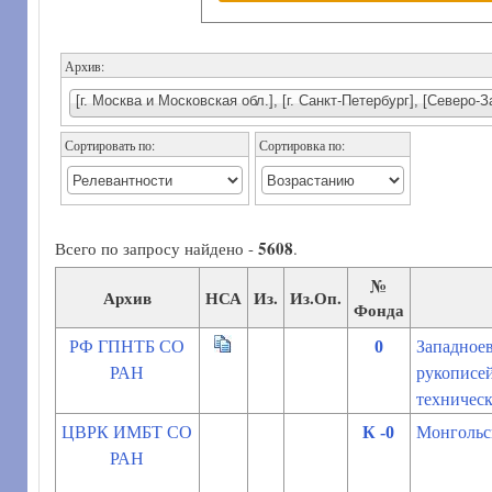
Архив:
[г. Москва и Московская обл.], [г. Санкт-Петербург], [Северо
Сортировать по:
Сортировка по:
5608
Всего по запросу найдено -
.
№
Архив
НСА
Из.
Из.Оп.
Фонда
РФ ГПНТБ СО
0
Западноев
РАН
рукописей
техничес
ЦВРК ИМБТ СО
К -0
Монгольс
РАН