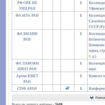
РФ ОРК НБ
1
Коллекци
УНЦ РАН
Уфимског
ФА ИЭА РАН
1
Коллекция
Сахалинс
СССР (Рук
ФА БМ БИН
1
Коллекция
РАН
Ботаничес
Комарова 
парка, ст
т. д.)
ФА ЛАФОКИ
1
Коллекция
ИИНТ РАН
наук
Архив КМЕТ
1
Комитет п
РАН
СПФ АРАН
1
Конферен
Показ
5608
Всего по запросу найдено -
.