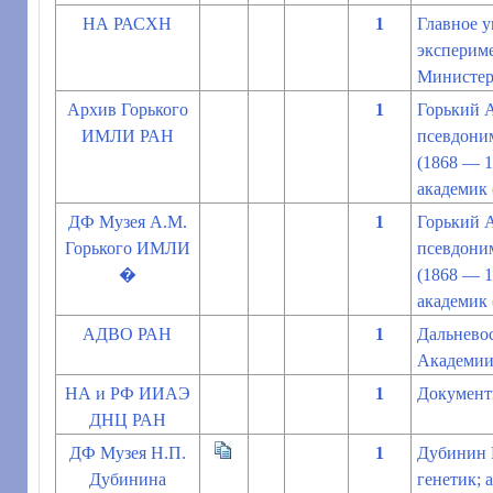
НА РАСХН
1
Главное у
эксперим
Министерс
Архив Горького
1
Горький 
ИМЛИ РАН
псевдоним
(1868 — 1
академик 
ДФ Музея А.М.
1
Горький 
Горького ИМЛИ
псевдоним
�
(1868 — 1
академик 
АДВО РАН
1
Дальнево
Академии
НА и РФ ИИАЭ
1
Документы
ДНЦ РАН
ДФ Музея Н.П.
1
Дубинин Н
Дубинина
генетик; 