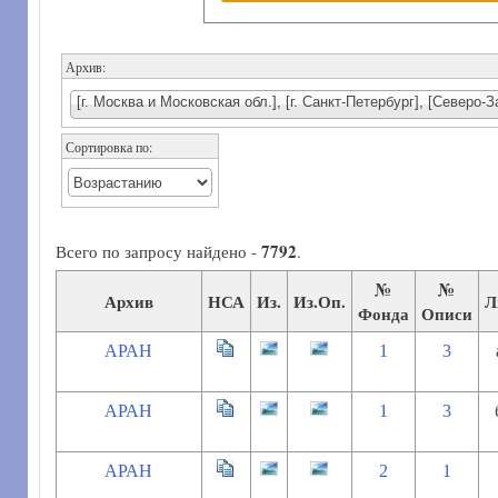
Архив:
[г. Москва и Московская обл.], [г. Санкт-Петербург], [Северо
Сортировка по:
7792
Всего по запросу найдено -
.
№
№
Архив
НСА
Из.
Из.Оп.
Л
Фонда
Описи
АРАН
1
3
АРАН
1
3
АРАН
2
1