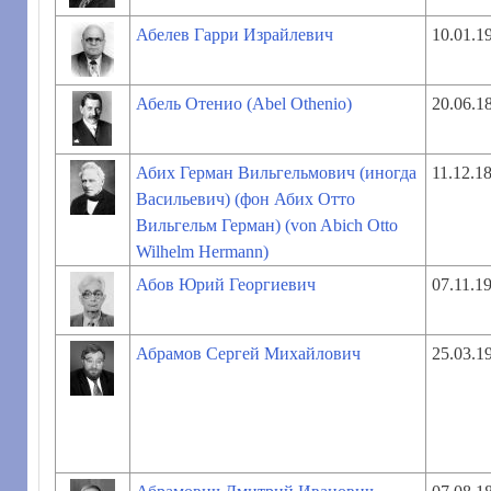
Абелев Гарри Израйлевич
10.01.1
Абель Отенио (Abel Othenio)
20.06.1
Абих Герман Вильгельмович (иногда
11.12.1
Васильевич) (фон Абих Отто
Вильгельм Герман) (von Abich Otto
Wilhelm Hermann)
Абов Юрий Георгиевич
07.11.1
Абрамов Сергей Михайлович
25.03.1