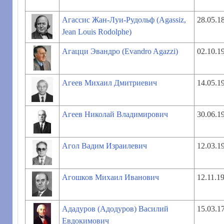
Агассис Жан-Луи-Рудольф (Agassiz,
28.05.1
Jean Louis Rodolphe)
Агацци Эвандро (Evandro Agazzi)
02.10.1
Агеев Михаил Дмитриевич
14.05.1
Агеев Николай Владимирович
30.06.1
Агол Вадим Израилевич
12.03.1
Агошков Михаил Иванович
12.11.1
Ададуров (Адодуров) Василий
15.03.1
Евдокимович