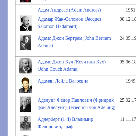
Адам Андреас (Adam Andreas)
1951
Адамар Жак-Саломон (Jacques
08.12.1
Salomon Hadamard)
Адамс Джон Бертрам (John Bertram
24.05.1
Adams)
Адамс Джон Куч (Коуч или Кух)
05.06.1
(John Couch Adams)
Адамян Лейла Вагоевна
1949
Аделунг Федор Павлович (Фридрих
25.02.1
фон Аделунг); (Friedrich von Adelung)
Адлерберг (1-й) Владимир
11.11.1
Федорович, граф