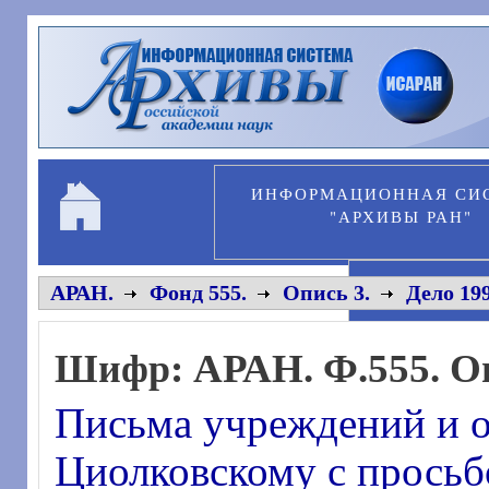
Перейти к основному содержанию
ИНФОРМАЦИОННАЯ СИ
"АРХИВЫ РАН"
ПЕРСОНА
АРАН.
Фонд 555.
Опись 3.
Дело 199
Шифр:
АРАН. Ф.555. Оп
Письма учреждений и о
Циолковскому с просьбо