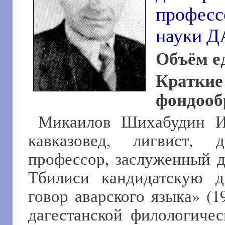
профес
науки 
Объём е
Крат
фондооб
Микаилов Шихабудин Ил
кавказовед, лигвист, 
профессор, заслуженный 
Тбилиси кандидатскую д
говор аварского языка» (
дагестанской филологичес