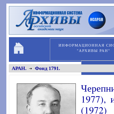
Перейти к основному содержанию
ИНФОРМАЦИОННАЯ СИ
"АРХИВЫ РАН"
ПЕРСОНА
АРАН.
Фонд 1791.
Черепни
1977),
(1972)