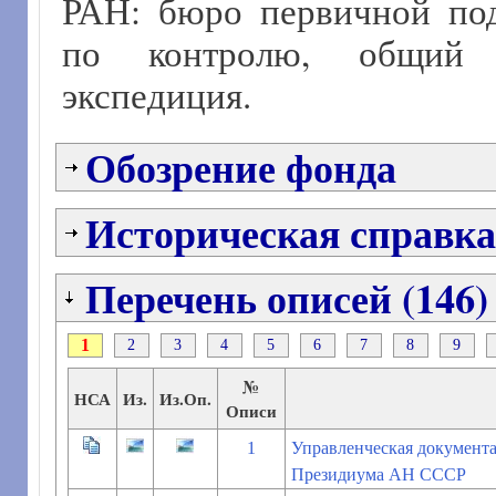
РАН: бюро первичной под
по контролю, общий о
экспедиция.
Обозрение фонда
Историческая справка
Перечень описей (146)
1
2
3
4
5
6
7
8
9
№
НСА
Из.
Из.Оп.
Описи
1
Управленческая документа
Президиума АН СССР