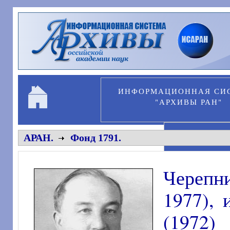
Перейти к основному содержанию
ИНФОРМАЦИОННАЯ СИ
"АРХИВЫ РАН"
ПЕРСОНА
АРАН.
Фонд 1791.
Черепни
1977),
(1972)