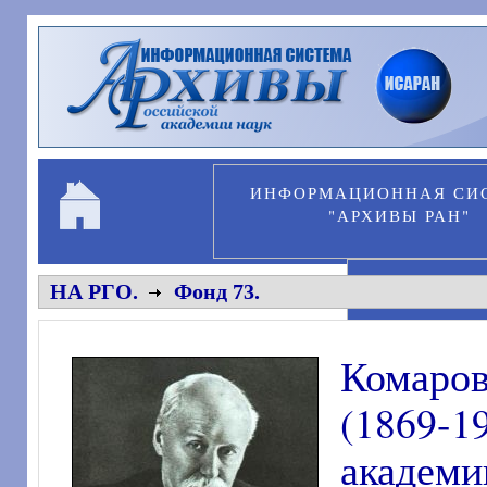
Перейти к основному содержанию
ИНФОРМАЦИОННАЯ СИ
"АРХИВЫ РАН"
ПЕРСОНА
НА РГО.
Фонд 73.
Комар
(1869-
академ