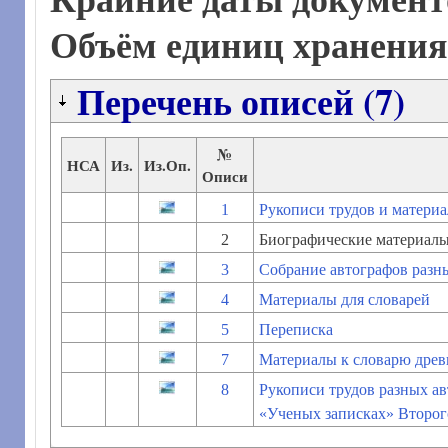
Объём единиц хранени
Перечень описей (7)
№
НСА
Из.
Из.Оп.
Описи
1
Рукописи трудов и матери
2
Биографические материал
3
Собрание автографов разн
4
Материалы для словарей
5
Переписка
7
Материалы к словарю древн
8
Рукописи трудов разных ав
«Ученых записках» Второг