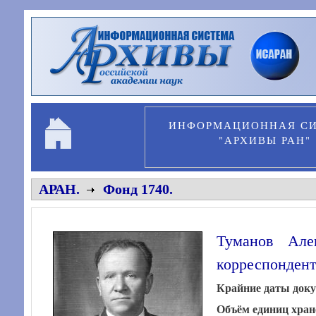
Перейти к основному содержанию
ИНФОРМАЦИОННАЯ С
"АРХИВЫ РАН"
АРАН.
Фонд 1740.
Туманов Алек
корреспонден
Крайние даты док
Объём единиц хра