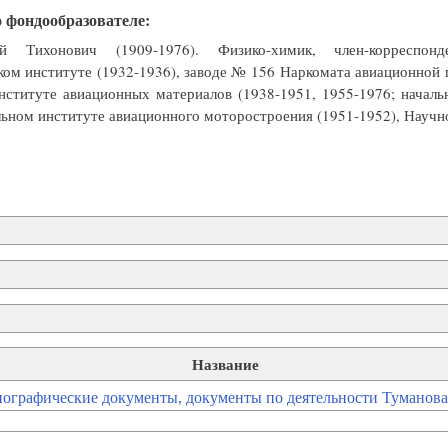
о фондообразователе:
ей Тихонович (1909-1976). Физико-химик, член-корресп
ом институте (1932-1936), заводе № 156 Наркомата авиационной
институте авиационных материалов (1938-1951, 1955-1976; нача
льном институте авиационного моторостроения (1951-1952), Научн
Название
иографические документы, документы по деятельности Туманова