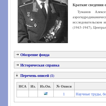
Краткие сведения 
Туманов Алекс
аэрогидродинамическ
исследовательском 
(1943-1947), Центра
Обозрение фонда
Историческая справка
Перечень описей (1)
НСА
Из.
Из.Оп.
№ Описи
1
Научные труды, б